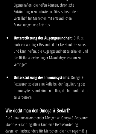
Eigenschaften, die helfen können, chronische 
Entzündungen zu reduzieren. Dies ist besonders 
vorteilhaft für Menschen mit entzündlichen 
Erkrankungen wie Arthritis.
Unterstützung der Augengesundheit
: DHA ist 
auch ein wichtiger Bestandteil der Netzhaut des Auges 
und kann helfen, die Augengesundheit zu erhalten und 
das Risiko altersbedingter Makuladegeneration zu 
verringern.
Unterstützung des Immunsystems
: Omega-3-
Fettsäuren spielen eine Rolle bei der Regulierung des 
Immunsystems und können helfen, die Immunfunktion 
zu verbessern.
Wie deckt man den Omega-3-Bedarf?
Die Aufnahme ausreichender Mengen an Omega-3-Fettsäuren 
über die Ernährung allein kann eine Herausforderung 
darstellen, insbesondere für Menschen, die nicht regelmäßig 