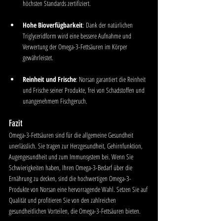
höchsten Standards zertifiziert.
Hohe Bioverfügbarkeit
: Dank der natürlichen 
Triglyceridform wird eine bessere Aufnahme und 
Verwertung der Omega-3-Fettsäuren im Körper 
gewährleistet.
Reinheit und Frische
: Norsan garantiert die Reinheit 
und Frische seiner Produkte, frei von Schadstoffen und 
unangenehmem Fischgeruch.
Fazit
Omega-3-Fettsäuren sind für die allgemeine Gesundheit 
unerlässlich. Sie tragen zur Herzgesundheit, Gehirnfunktion, 
Augengesundheit und zum Immunsystem bei. Wenn Sie 
Schwierigkeiten haben, Ihren Omega-3-Bedarf über die 
Ernährung zu decken, sind die hochwertigen Omega-3-
Produkte von Norsan eine hervorragende Wahl. Setzen Sie auf 
Qualität und profitieren Sie von den zahlreichen 
gesundheitlichen Vorteilen, die Omega-3-Fettsäuren bieten.