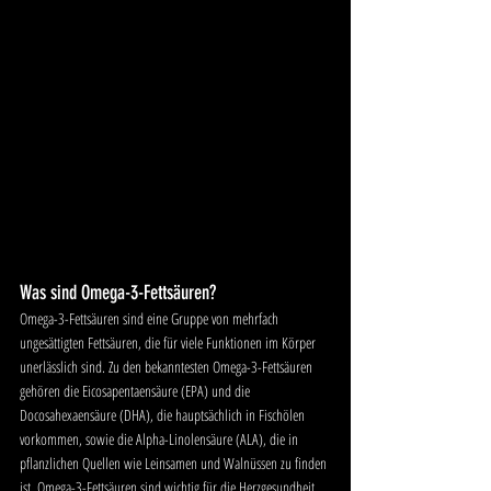
Was sind Omega-3-Fettsäuren?
Omega-3-Fettsäuren sind eine Gruppe von mehrfach 
ungesättigten Fettsäuren, die für viele Funktionen im Körper 
unerlässlich sind. Zu den bekanntesten Omega-3-Fettsäuren 
gehören die Eicosapentaensäure (EPA) und die 
Docosahexaensäure (DHA), die hauptsächlich in Fischölen 
vorkommen, sowie die Alpha-Linolensäure (ALA), die in 
pflanzlichen Quellen wie Leinsamen und Walnüssen zu finden 
ist. Omega-3-Fettsäuren sind wichtig für die Herzgesundheit, 