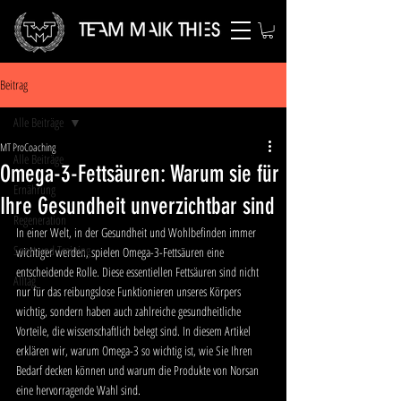
Beitrag
Alle Beiträge
MT ProCoaching
Alle Beiträge
Omega-3-Fettsäuren: Warum sie für
Ernährung
Ihre Gesundheit unverzichtbar sind
Regeneration
In einer Welt, in der Gesundheit und Wohlbefinden immer 
Sport und Training
wichtiger werden, spielen Omega-3-Fettsäuren eine 
entscheidende Rolle. Diese essentiellen Fettsäuren sind nicht 
Alltag
nur für das reibungslose Funktionieren unseres Körpers 
wichtig, sondern haben auch zahlreiche gesundheitliche 
Vorteile, die wissenschaftlich belegt sind. In diesem Artikel 
erklären wir, warum Omega-3 so wichtig ist, wie Sie Ihren 
Bedarf decken können und warum die Produkte von Norsan 
eine hervorragende Wahl sind.